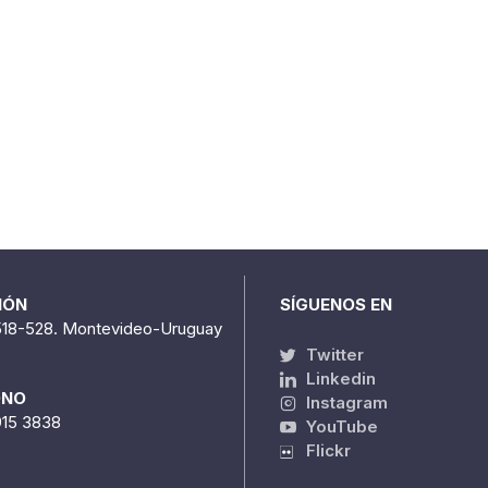
IÓN
SÍGUENOS EN
518-528. Montevideo-Uruguay
Twitter
Linkedin
ONO
Instagram
915 3838
YouTube
Flickr