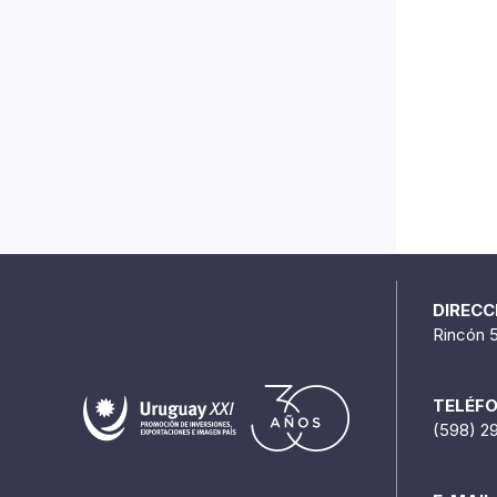
DIRECC
Rincón 
TELÉF
(598) 2