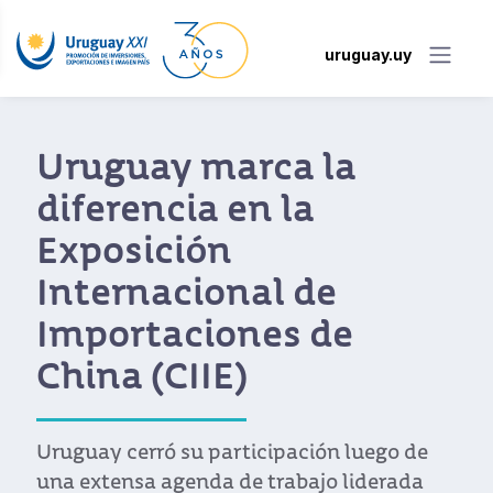
uruguay.uy
Uruguay fue
galardonado como el
más destacado
expositor de América
Latina en Expo Beijing
Hasta comienzos de octubre Uruguay
estuvo presente en la mayor exposición
hortícola de Asia con un stand coordinado