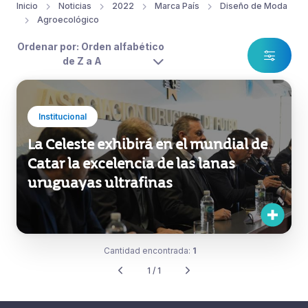
Inicio
Noticias
2022
Marca País
Diseño de Moda
Agroecológico
Ordenar por: Orden alfabético
de Z a A
Institucional
La Celeste exhibirá en el mundial de
Catar la excelencia de las lanas
uruguayas ultrafinas
Cantidad encontrada:
1
1 / 1