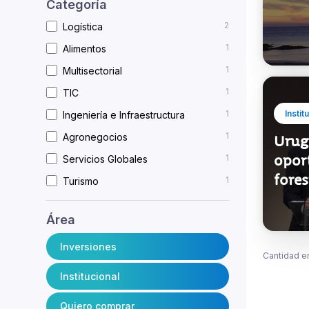
Categoría
2
Logística
1
Alimentos
1
Multisectorial
1
TIC
1
Instit
Ingeniería e Infraestructura
1
Agronegocios
Urug
opor
1
Servicios Globales
fore
1
Turismo
Área
Inversiones
Cantidad e
Institucional
Quiero comprar