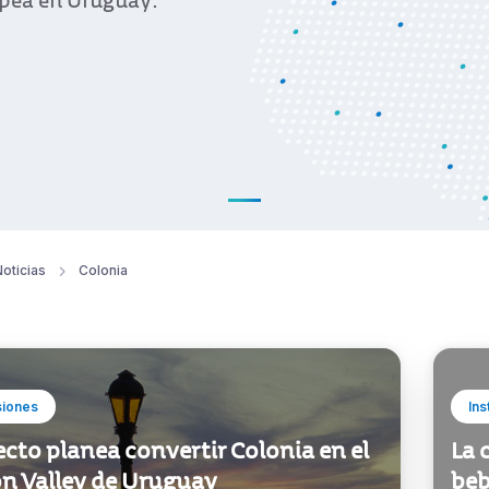
ropea en Uruguay.
oticias
Colonia
siones
Ins
cto planea convertir Colonia en el
La 
on Valley de Uruguay
beb