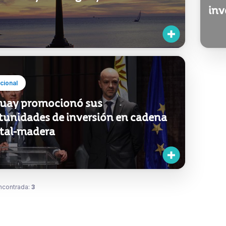
inv
ucional
uay promocionó sus
tunidades de inversión en cadena
stal-madera
ncontrada:
3