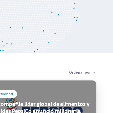
Ordenar por
titucional
compañía líder global de alimentos y
idas PepsiCo anunció millonaria