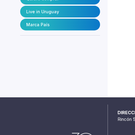
Live in Uruguay
Marca País
DIRECC
Rincón 