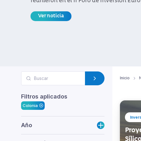
reunieron en el II Foro de Inversión Eu
Ver noticia
Inicio
N
Filtros aplicados
Colonia
Inver
Año
Proye
Silic