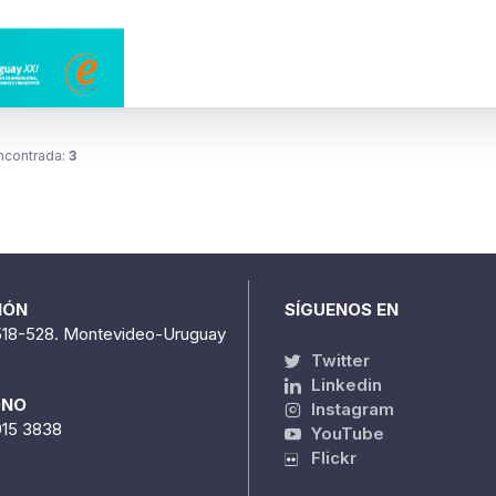
ncontrada:
3
IÓN
SÍGUENOS EN
518-528. Montevideo-Uruguay
Twitter
Linkedin
ONO
Instagram
915 3838
YouTube
Flickr