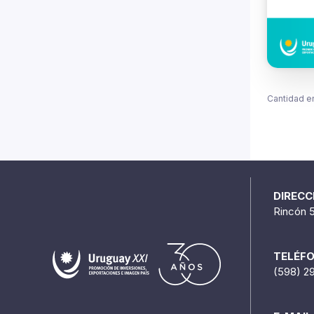
Cantidad e
DIRECC
Rincón 
TELÉF
(598) 2