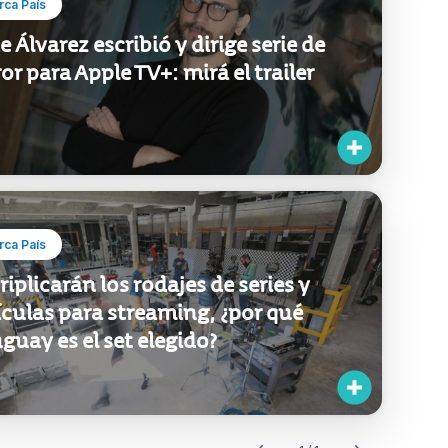
ca País
e Álvarez escribió y dirige serie de
ror para Apple TV+: mirá el trailer
ca País
triplicarán los rodajes de series y
ículas para streaming, ¿por qué
guay es el set elegido?