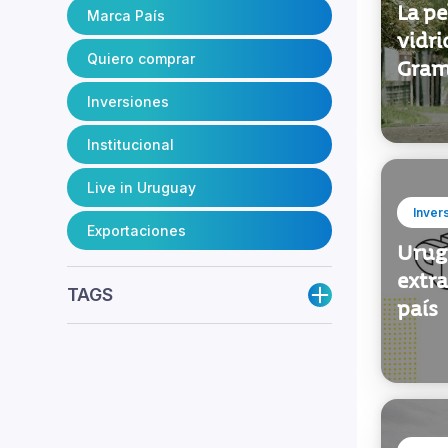
La pe
Marca País
vidri
Quiero comprar
Gra
Inversiones
Institucional
Live in Uruguay
Inver
Exportaciones
Urug
extra
TAGS
país