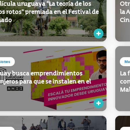
lícula uruguaya "La teoría de los
Otr
os rotos" premiada en el Festival de
la 
mado
Cin
siones
Mar
uay busca emprendimientos
La 
njeros para que se instalen en el
con
Ma