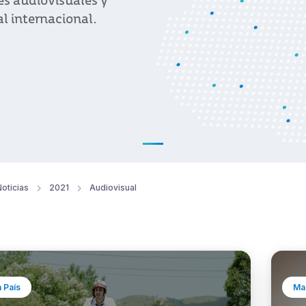
es audiovisuales y
l internacional.
oticias
2021
Audiovisual
 País
Mar