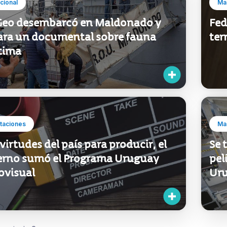
ucional
Mar
Geo desembarcó en Maldonado y
Fed
ara un documental sobre fauna
ter
tima
taciones
Mar
 virtudes del país para producir, el
Se 
erno sumó el Programa Uruguay
pel
ovisual
Uru