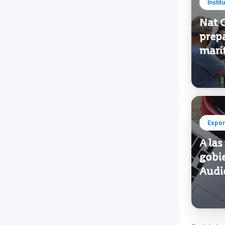
Instit
Nat 
prep
marí
Expor
A las
gobi
Audi