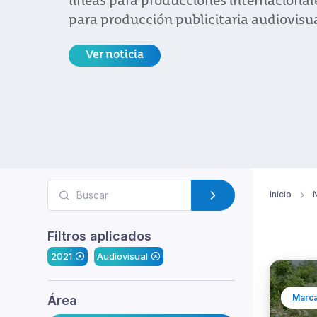
líneas para producciones internacional
para producción publicitaria audiovisua
Ver noticia
Inicio
N
Filtros aplicados
2021
Audiovisual
Marca
Área