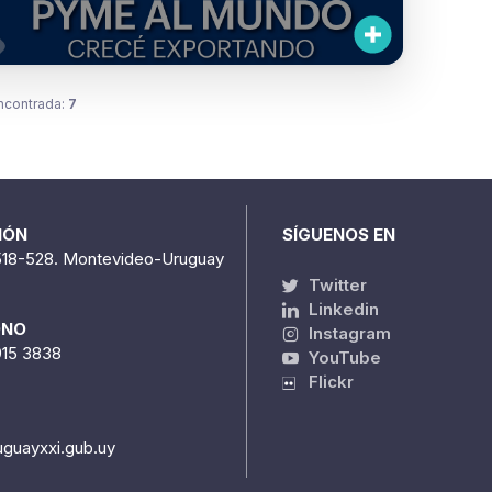
ncontrada:
7
IÓN
SÍGUENOS EN
518-528. Montevideo-Uruguay
Twitter
Linkedin
ONO
Instagram
915 3838
YouTube
Flickr
uguayxxi.gub.uy