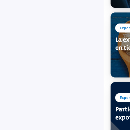
Expor
La e
en t
Expor
Part
expo