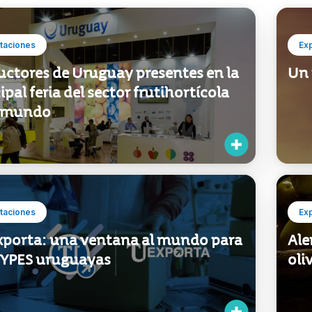
taciones
Ex
uctores de Uruguay presentes en la
Un 
ipal feria del sector frutihortícola
l mundo
taciones
Ex
xporta: una ventana al mundo para
Ale
MYPES uruguayas
oli