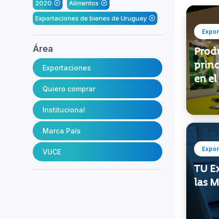
2020
Alimentos
Exportaciones de bienes de Uruguay
Expor
Área
Prod
princ
Exportaciones
en e
Quiero comprar
Institucional
Marca País
Expor
VUCE
TU E
las 