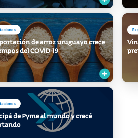
taciones
Ex
xportación de arroz uruguayo crece
Vin
iempos del COVID-19
pre
taciones
icipá de Pyme al mundo y crecé
rtando