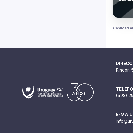
verd
Cantidad e
DIRECC
Rincón 
TELÉF
(598) 2
E-MAIL
info@ur