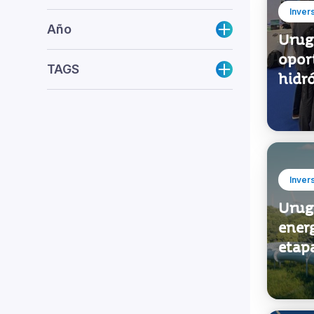
Inver
Año
Urug
opor
TAGS
hidr
Inver
Urug
ener
etapa