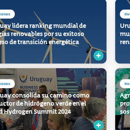
siones
Inv
uay lidera ranking mundial de
Uru
ías renovables por su exitoso
mun
so de transición energética
ren
siones
Inv
uay consolida su camino como
Agr
uctor de hidrógeno verde en el
pro
d Hydrogen Summit 2024
sos