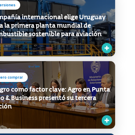
ersiones
pañía internacional elige Uruguay
a la primera planta mundial de
bustible sostenible para aviación
iero comprar
agro como factor clave: Agro en Punta
o & Business presentó su tercera
ción