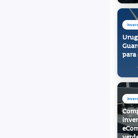
Inver
Urugu
Guar
para
Inver
Comp
inve
eCom