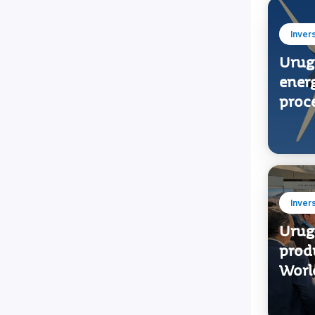
Inver
Urug
energ
proce
Inver
Urug
prod
Worl