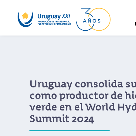
Agro en Punta: Uru
impulsa prometedor
entre innovación,
sostenibilidad y el s
agropecuario