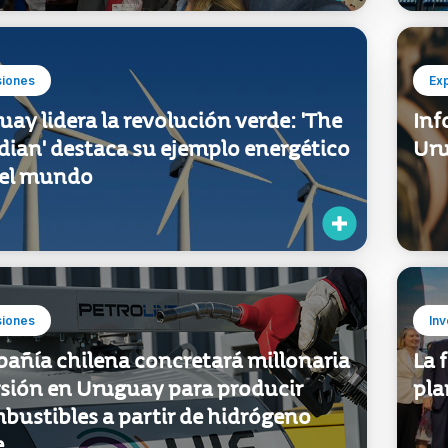
siones
Ex
ay lidera la revolución verde: 'The
Inf
dian' destaca su ejemplo energético
Uru
 el mundo
siones
Inv
añía chilena concretará millonaria
La 
rsión en Uruguay para producir
pla
bustibles a partir de hidrógeno