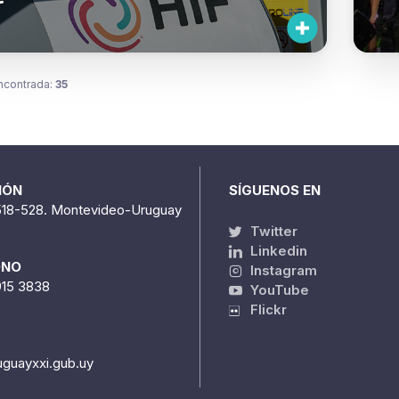
e
ncontrada:
35
IÓN
SÍGUENOS EN
518-528. Montevideo-Uruguay
Twitter
Linkedin
ONO
Instagram
915 3838
YouTube
Flickr
uguayxxi.gub.uy