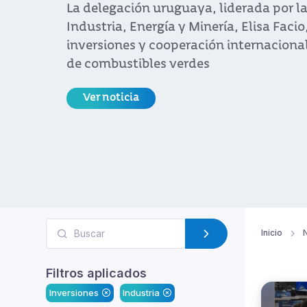
Con la presencia del presidente Luis L
ministros inauguró la primera edición 
agroexportadora de Uruguay.
Ver noticia
Inicio
N
Filtros aplicados
Inversiones
Industria