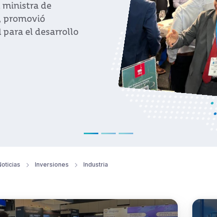
acalle Pou y varios
de la feria
oticias
Inversiones
Industria