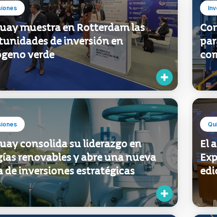
siones
Inv
uay muestra en Rotterdam las
Com
tunidades de inversión en
par
ógeno verde
com
siones
Qu
uay consolida su liderazgo en
El 
gías renovables y abre una nueva
Exp
 de inversiones estratégicas
edi