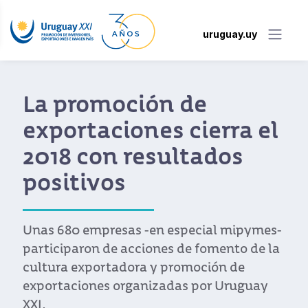
uruguay.uy
Volvió Proexport+ co
el
renovada propuesta 
apoyo para
internacionalizació
de las mipymes
mes-
e la
El programa para el desarrollo de
empresas exportadoras o con potencia
ay
exportador otorga hasta US$ 30.000 p