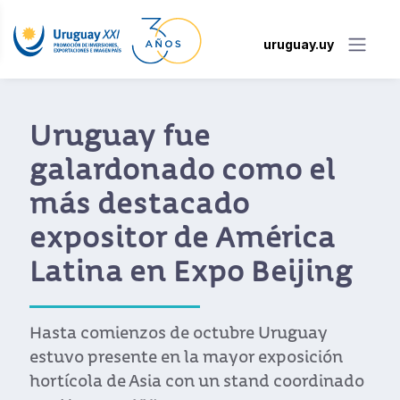
uruguay.uy
Uruguay se pr
como el
en Hong Kong
o
hub de negoci
América
Latinoaméric
 Beijing
El canciller Rodolfo Nin N
cargo de la apertura de la 
bre Uruguay
que también participaron
or exposición
instituciones uruguayas.
stand coordinado