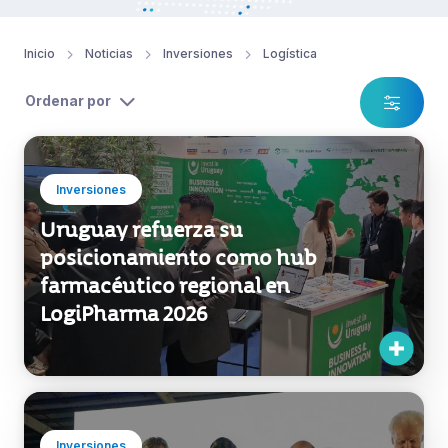
Inicio
Noticias
Inversiones
Logística
Ordenar por
Inversiones
Uruguay refuerza su
posicionamiento como hub
farmacéutico regional en
LogiPharma 2026