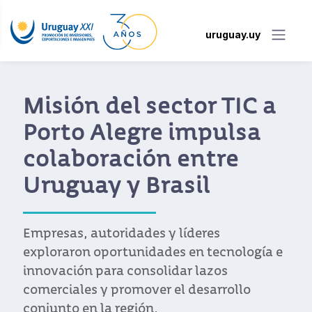
uruguay.uy
Uruguay se consolida
como hub regional de
fintech
Los beneficios fiscales sumados al talento
tecnológico y a su tradición como
prestador de servicios financieros explican
el éxito de las fintech en Uruguay.
Ver noticia